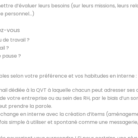
ttre d’évaluer leurs besoins (sur leurs missions, leurs rel
bre personnel…)
uez-vous
 de travail ?
il ?
e pause ?
ibles selon votre préférence et vos habitudes en interne :
ail dédiée à la QVT à laquelle chacun peut adresser ses 
 de votre entreprise ou au sein des RH, par le biais d’un s
eut prendre la parole.
échange en interne avec la création d’items (aménagemen
 fois simple à utiliser et spontané comme une messagerie